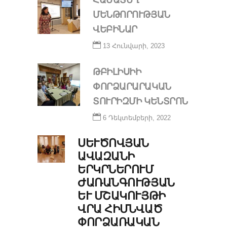
ՄԵՆԹՈՐՈՒԹՅԱՆ
ՎԵԲԻՆԱՐ
13 Հունվարի, 2023
ԹԲԻԼԻՍԻԻ
ՓՈՐՁԱՐԱՐԱԿԱՆ
ՏՈՒՐԻԶՄԻ ԿԵՆՏՐՈՆ
6 Դեկտեմբերի, 2022
ՍԵՒԾՈՎՅԱՆ Ա
ՎԱԶԱՆԻ Ե
ՐԿՐՆԵՐՈՒՄ Ժ
ԱՌԱՆԳՈՒԹՅԱՆ ԵՒ
ՄՇԱԿՈՒՅԹԻ ՎՐ
Ա ՀԻՄՆՎԱԾ ՓՈ
ՐՁԱՌԱԿԱՆ ԶԲ