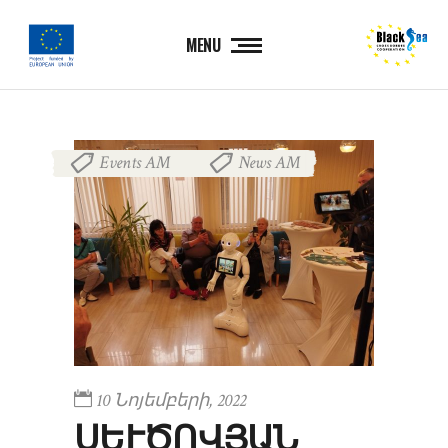
MENU
Events AM
News AM
,
10 Նոյեմբերի, 2022
ՍԵՒԾՈՎՅԱՆ Ա