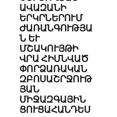
ՎԱԶԱՆԻ Ե
ՐԿՐՆԵՐՈՒՄ Ժ
ԱՌԱՆԳՈՒԹՅԱՆ
ԵՒ ՄՇ
ԱԿՈՒՅԹԻ ՎՐ
Ա ՀԻՄՆՎԱԾ ՓՈ
ՐՁԱՌԱԿԱՆ ԶԲ
ՈՍԱՇՐՋՈՒԹՅԱ
Ն ՄԻ
ՋԱԶԳԱՅԻՆ ՑՈ
ՒՑԱՀԱՆԴԵՍ