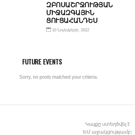
ՈՍԱՇՐՋՈՒԹՅԱՆ ՄԻ
ՋԱԶԳԱՅԻՆ ՑՈ
ՒՑԱՀԱՆԴԵՍ
10 Նոյեմբերի, 2022
FUTURE EVENTS
Sorry, no posts matched your criteria.
Կայքը ստեղծվել է
ԵՄ աջակցությամբ: